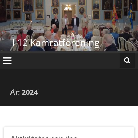
Hoppa
till
innehåll
I 12 Kamratförening
År:
2024