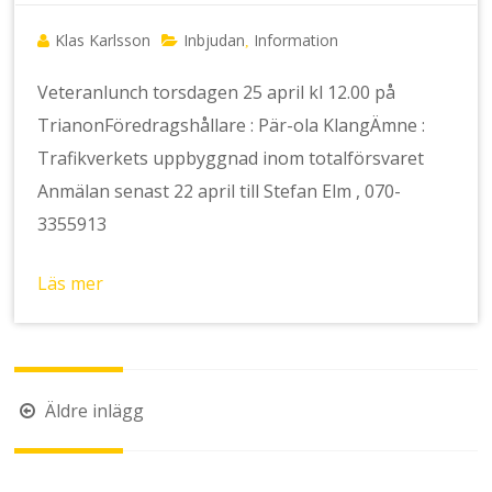
Klas Karlsson
Inbjudan
Information
,
Veteranlunch torsdagen 25 april kl 12.00 på
TrianonFöredragshållare : Pär-ola KlangÄmne :
Trafikverkets uppbyggnad inom totalförsvaret
Anmälan senast 22 april till Stefan Elm , 070-
3355913
Läs mer
Inläggsnavigering
Äldre inlägg