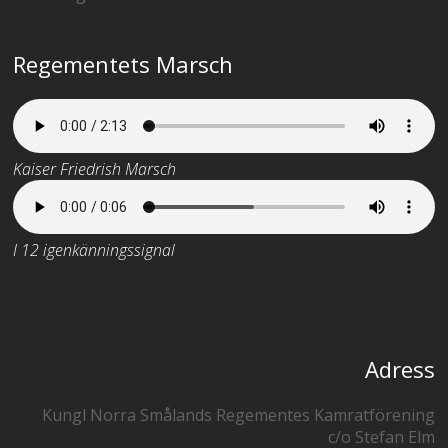
Regementets Marsch
Kaiser Friedrish Marsch
I 12 igenkänningssignal
Adress
Kungl Norra Smålands Regementes Kamratförening
c/o Stefan Elm