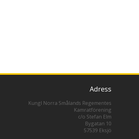
Adress
Kungl Norra Smålands Regementes
Kamratförening
c/o Stefan Elm
Bygatan 10
57539 Eksjö