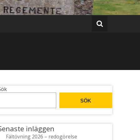
Sök
SÖK
Senaste inläggen
Fältövning 2026 – redogörelse