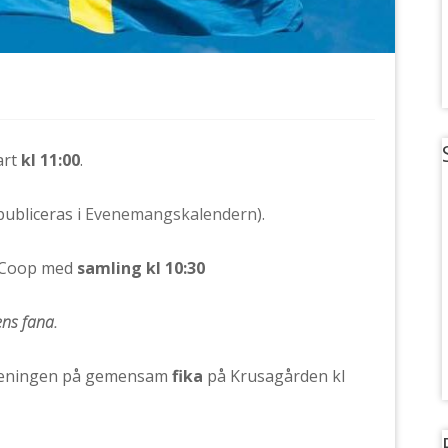
art
kl 11:00
.
ubliceras i
Evenemangskalendern
).
n Coop med
samling kl 10:30
ns fana.
öreningen på gemensam
fika
på Krusagården kl