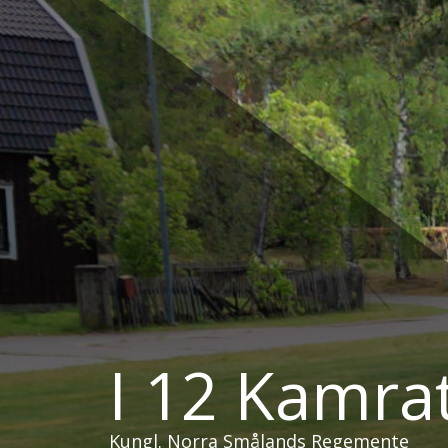
Hoppa
till
innehåll
I 12 Kamra
Kungl. Norra Smålands Regemente