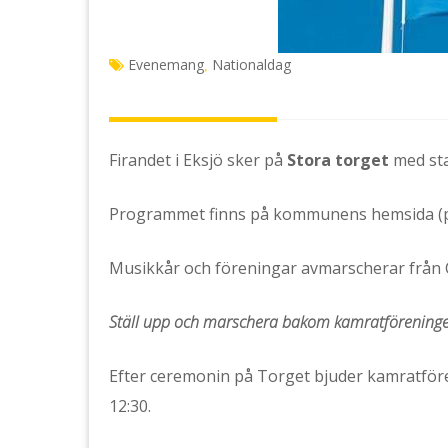
Evenemang
Nationaldag
,
Firandet i Eksjö sker på
Stora torget
med st
Programmet finns på kommunens hemsida (p
Musikkår och föreningar avmarscherar frå
Ställ upp och marschera bakom kamratföreninge
Efter ceremonin på Torget bjuder kamratf
12:30.