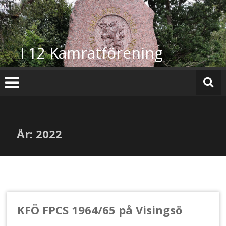
Hoppa
till
innehåll
I 12 Kamratförening
År:
2022
KFÖ FPCS 1964/65 på Visingsö