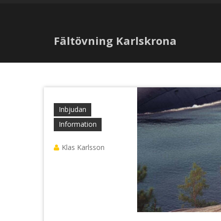
Fältövning Karlskrona
Inbjudan
Information
Klas Karlsson