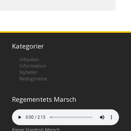
Kategorier
Inbjudan
Information
Nyheter
Redogörelse
Regementets Marsch
Kaiser Friedrish Marsch