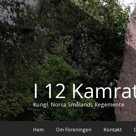
Hoppa
till
innehåll
I 12 Kamra
Kungl. Norra Smålands Regemente
Hem
Om Föreningen
Kontakt
G