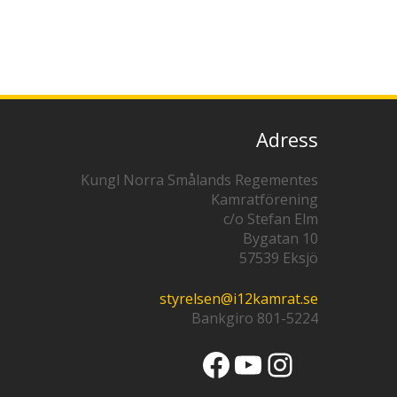
Adress
Kungl Norra Smålands Regementes
Kamratförening
c/o Stefan Elm
Bygatan 10
57539 Eksjö
styrelsen@i12kamrat.se
Bankgiro 801-5224
Facebook
YouTube
Instagr