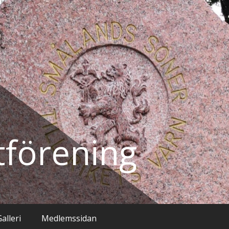
tförening
alleri
Medlemssidan